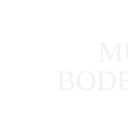
M
BOD